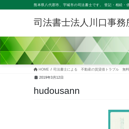
熊本県八代郡市、宇城市の司法書士です。 登記・相続・
司法書士法人川口事務
HOME
司法書士による 不動産の賃貸借トラブル 無
2019年3月12日
hudousann